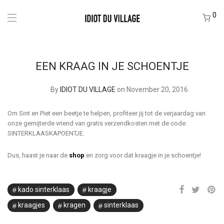
0
EEN KRAAG IN JE SCHOENTJE
By
IDIOT DU VILLAGE
on November 20, 2016
Om Sint en Piet een beetje te helpen, profiteer jij tot de verjaardag van
onze gemijterde vriend van gratis verzendkosten met de code:
SINTERKLAASKAPOENTJE.
Dus, haast je naar de
shop
en zorg voor dat kraagje in je schoentje!
kado sinterklaas
kraagje
kraagjes
kragen
sinterklaas