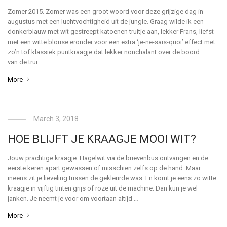
Zomer 2015. Zomer was een groot woord voor deze grijzige dag in
augustus met een luchtvochtigheid uit de jungle. Graag wilde ik een
donkerblauw met wit gestreept katoenen truitje aan, lekker Frans, liefst
met een witte blouse eronder voor een extra ‘je-ne-sais-quoi’ effect met
zo’n tof klassiek puntkraagje dat lekker nonchalant over de boord
van de trui …
More
March 3, 2018
HOE BLIJFT JE KRAAGJE MOOI WIT?
Jouw prachtige kraagje. Hagelwit via de brievenbus ontvangen en de
eerste keren apart gewassen of misschien zelfs op de hand. Maar
ineens zit je lieveling tussen de gekleurde was. En komt je eens zo witte
kraagje in vijftig tinten grijs of roze uit de machine. Dan kun je wel
janken. Je neemt je voor om voortaan altijd …
More