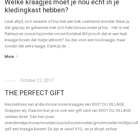
Welke kraagjes moet je nou écht in je
kledingkast hebben?
Leuk altijd, zo’n sweater of trui met een kek overhemd eronder. Maar ja,
dat geprop en gehannes met zo’n hele blouse onder je trui… Het is niet
flatteus en vooral bijzonder oncomfortabel.Wil je toch dat er een leuk
kraagje boven dat truitje uitkomt? Ga dan voor een los kraagje, maar
zonder dat extra laagje. Dankzij de …
More
October 27, 2017
THE PERFECT GIFT
Keuzestress van al die mooie losse kraagjes van IDIOT DU VILLAGE.
Snappen wij. Daarom kun je nu ook een gift card van IDIOT DU VILLAGE
cadeau doen. Dan kan jouw
vriendinnetje/vrouw/moeder/zus/schoonmoeder/grootmoeder/nichtje/coll
zelf een kraagje kiezen! Ze zijn er vanaf €10,- en je shopt ze hier.