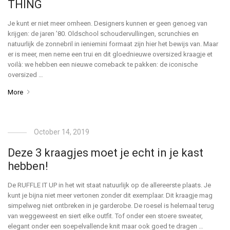
THING
Je kunt er niet meer omheen. Designers kunnen er geen genoeg van
krijgen: de jaren ’80. Oldschool schoudervullingen, scrunchies en
natuurlijk de zonnebril in ieniemini formaat zijn hier het bewijs van. Maar
er is meer, men neme een trui en dit gloednieuwe oversized kraagje et
voilà: we hebben een nieuwe comeback te pakken: de iconische
oversized …
More
October 14, 2019
Deze 3 kraagjes moet je echt in je kast
hebben!
De RUFFLE IT UP in het wit staat natuurlijk op de allereerste plaats. Je
kunt je bijna niet meer vertonen zonder dit exemplaar. Dit kraagje mag
simpelweg niet ontbreken in je garderobe. De roesel is helemaal terug
van weggeweest en siert elke outfit. Tof onder een stoere sweater,
elegant onder een soepelvallende knit maar ook goed te dragen …