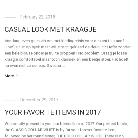
February 22, 2018
CASUAL LOOK MET KRAAGJE
Vandaag even geen zin om met kledingcrisis voor de kast te staan?
Hoef je niet op sjiek maar wil je toch gekleed de deur uit? Liefst zonder
een hele blouse onder je trui te proppen? No problem. Draag je losse
kraagje comfortabel maar toch klassiek en een beetje stoer. Het hoeft
nu even niet zo serieus. Sweater …
More
December 29, 2017
YOUR FAVORITE ITEMS IN 2017
We proudly present to you: our bestsellers of 2017. Our perfect basic,
the CLASSIC COLLAR WHITE is by far your forever favorite item,
followed by her round sister, THE BOLD COLLAR WHITE. There is no