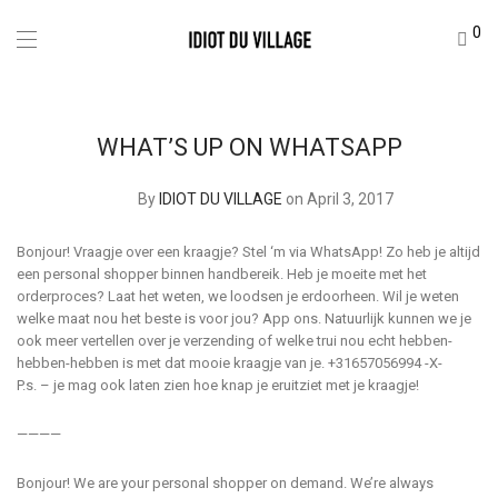
0
WHAT’S UP ON WHATSAPP
By
IDIOT DU VILLAGE
on April 3, 2017
Bonjour! Vraagje over een kraagje? Stel ‘m via WhatsApp! Zo heb je altijd
een personal shopper binnen handbereik. Heb je moeite met het
orderproces? Laat het weten, we loodsen je erdoorheen. Wil je weten
welke maat nou het beste is voor jou? App ons. Natuurlijk kunnen we je
ook meer vertellen over je verzending of welke trui nou echt hebben-
hebben-hebben is met dat mooie kraagje van je. +31657056994 -X-
P.s. – je mag ook laten zien hoe knap je eruitziet met je kraagje!
————
Bonjour! We are your personal shopper on demand. We’re always